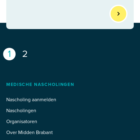
Berichten
paginering
Page
Page
1
2
MEDISCHE NASCHOLINGEN
Nascholing aanmelden
Nascholingen
Organisatoren
Over Midden Brabant