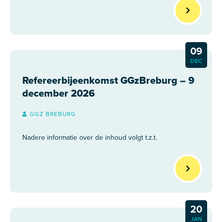
09
DEC
Refereerbijeenkomst GGzBreburg – 9
december 2026
GGZ BREBURG
Nadere informatie over de inhoud volgt t.z.t.
20
JAN