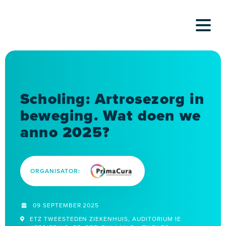
Skip
to
content
Scholing: Artrosezorg in
beweging. Wat doen we
anno 2025?
ORGANISATOR:
09 SEPTEMBER 2025
ETZ TWEESTEDEN ZIEKENHUIS, AUDITORIUM 1E