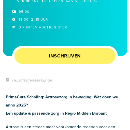
VERDIEPING, DR. DEELENLAAN 5, , TILBURG
95,00
18.00 -21.15 UUR
3 PUNTEN ABC1 REGISTER
INSCHRIJVEN
Huisartsgeneeskunde
PrimaCura Scholing: Artrosezorg in beweging. Wat doen we
anno 2025?
Een update & passende zorg in Regio Midden Brabant
Artrose is een steeds meer voorkomende redenen voor een