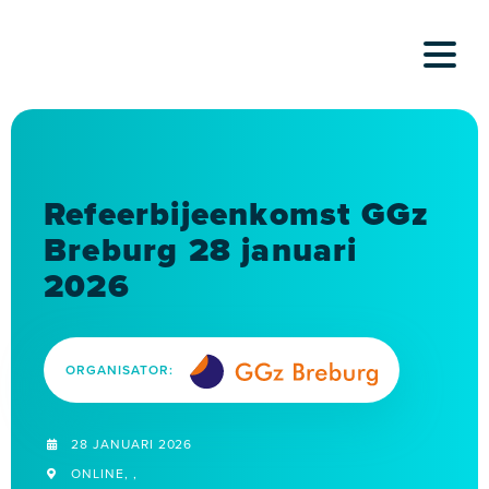
Skip
to
content
Refeerbijeenkomst GGz
Breburg 28 januari
2026
ORGANISATOR:
28 JANUARI 2026
ONLINE, ,