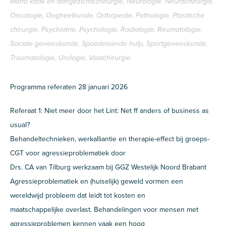
Mond kaak en aangezichtschirurgie, Neurologie, Neurochirurgie,
Oncologie, Oogheelkunde, Orthopedie, Pathologie, Plastische
chirurgie, Psychiatrie, Psychologie, Radiologie, Reumatologie,
Sociale geneeskunde, Spoedeisende hulp, Sportgeneeskunde,
Traumatologie, Urologie, Vaatchirurgie
Programma referaten 28 januari 2026
Referaat 1: Niet meer door het Lint: Net ff anders of business as
usual?
Behandeltechnieken, werkalliantie en therapie-effect bij groeps-
CGT voor agressieproblematiek door
Drs. CA van Tilburg werkzaam bij GGZ Westelijk Noord Brabant
Agressieproblematiek en (huiselijk) geweld vormen een
wereldwijd probleem dat leidt tot kosten en
maatschappelijke overlast. Behandelingen voor mensen met
agressieproblemen kennen vaak een hoog