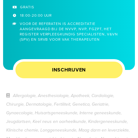
GRATIS
18:00-20:00 UUR
VOOR DE REFERATEN IS ACCREDITATIE
AANGEVRAAGD BIJ DE NVVP, NVP, FGZPT, HET
REGISTER VERPLEEGKUNDIG SPECIALISTEN, V&VN
(SPV) EN SRVB VOOR VAK THERAPEUTEN
INSCHRIJVEN
Allergologie, Anesthesiologie, Apotheek, Cardiologie,
Chirurgie, Dermatologie, Fertiliteit, Genetica, Geriatrie,
Gynaecologie, Huisartsgeneeskunde, Interne geneeskunde,
Jeugdartsen, Keel neus en oorheelkunde, Kindergeneeskunde,
Klinische chemie, Longgeneeskunde, Maag darm en leverziekte,