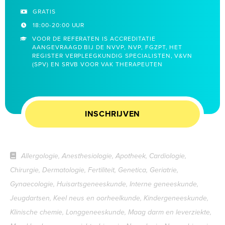
GRATIS
18:00-20:00 UUR
VOOR DE REFERATEN IS ACCREDITATIE
AANGEVRAAGD BIJ DE NVVP, NVP, FGZPT, HET
REGISTER VERPLEEGKUNDIG SPECIALISTEN, V&VN
(SPV) EN SRVB VOOR VAK THERAPEUTEN
INSCHRIJVEN
Allergologie, Anesthesiologie, Apotheek, Cardiologie,
Chirurgie, Dermatologie, Fertiliteit, Genetica, Geriatrie,
Gynaecologie, Huisartsgeneeskunde, Interne geneeskunde,
Jeugdartsen, Keel neus en oorheelkunde, Kindergeneeskunde,
Klinische chemie, Longgeneeskunde, Maag darm en leverziekte,