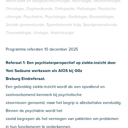
Mond kaak en aangezichtschirurgie, Neurologie, Neurochirurgie,
Oncologie, Oogheelkunde, Orthopedie, Pathologie, Plastische
chirurgie, Psychiatrie, Psychologie, Radiologie, Reumatologie,
Sociale geneeskunde, Spoedeisende hulp, Sportgeneeskunde,
Traumatologie, Urologie, Vaatchirurgie
Programma referaten 10 december 2025
Referaat 1: Een psychiaterperspectief op ziekte-inzicht door
Yoni Sadaune werkzaam als AIOS bij GGz
Breburg Eindreferaat.
Een gebrekkig ziekte-inzicht wordt als een opvallend en
veelvoorkomend kenmerk bij psychotische
stoornissen genoemd, maar het begrip is allesbehalve eenduidig.
Binnen de psychiatrie wordt het
veelal begrepen als het vermogen van patiënten om problemen
in hun functioneren te onderkennen,