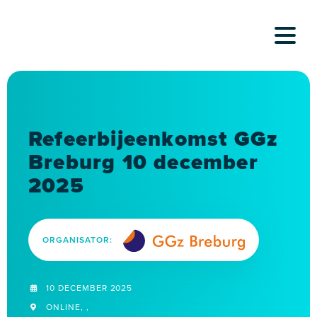
Skip
to
content
Refeerbijeenkomst GGz
Breburg 10 december
2025
ORGANISATOR:
10 DECEMBER 2025
ONLINE, ,