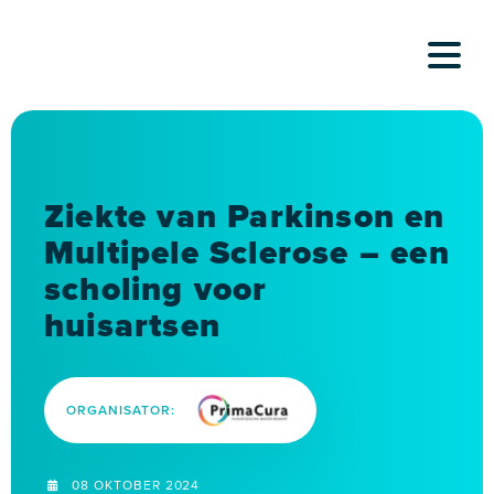
Skip
to
content
Ziekte van Parkinson en
Multipele Sclerose – een
scholing voor
huisartsen
ORGANISATOR:
08 OKTOBER 2024