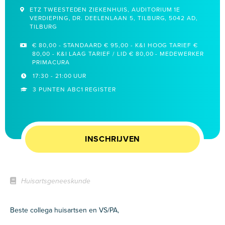
ETZ TWEESTEDEN ZIEKENHUIS, AUDITORIUM 1E
VERDIEPING, DR. DEELENLAAN 5, TILBURG, 5042 AD,
TILBURG
€ 80,00 - STANDAARD € 95,00 - K&I HOOG TARIEF €
80,00 - K&I LAAG TARIEF / LID € 80,00 - MEDEWERKER
PRIMACURA
17:30 - 21:00 UUR
3 PUNTEN ABC1 REGISTER
INSCHRIJVEN
Huisartsgeneeskunde
Beste collega huisartsen en VS/PA,