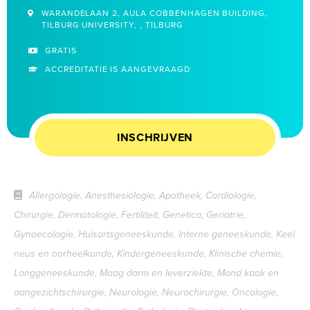
WARANDELAAN 2, AULA COBBENHAGEN BUILDING,
TILBURG UNIVERSITY, , TILBURG
GRATIS
ACCREDITATIE IS AANGEVRAAGD
INSCHRIJVEN
Allergologie, Anesthesiologie, Apotheek, Cardiologie,
Chirurgie, Dermatologie, Fertiliteit, Genetica, Geriatrie,
Gynaecologie, Huisartsgeneeskunde, Interne geneeskunde, Keel
neus en oorheelkunde, Kindergeneeskunde, Klinische chemie,
Longgeneeskunde, Maag darm en leverziekte, Mond kaak en
aangezichtschirurgie, Neurologie, Neurochirurgie, Oncologie,