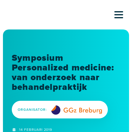
Skip
to
content
Symposium
Personalized medicine:
van onderzoek naar
behandelpraktijk
ORGANISATOR:
14 FEBRUARI 2019