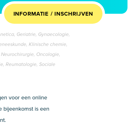
INFORMATIE / INSCHRIJVEN
enetica, Geriatrie, Gynaecologie,
eneeskunde, Klinische chemie,
Neurochirurgie, Oncologie,
ie, Reumatologie, Sociale
gen voor een online
 bijeenkomst is een
nt.