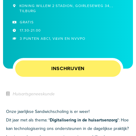
KONING WILLEM 2 STADION, GOIRLESEWEG 34, ,
TILBURG
GRATIS
17.30-21.00
3 PUNTEN ABC1, V&VN EN NVVPO
INSCHRIJVEN
Huisartsgeneeskunde
Onze jaarlijkse Sandwichscholing is er weer!
Dit jaar met als thema:
‘Digitalisering in de huisartsenzorg’
: Hoe
kan technologisering ons ondersteunen in de dagelijkse praktijk?