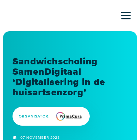
Skip
to
content
Sandwichscholing
SamenDigitaal
‘Digitalisering in de
huisartsenzorg’
ORGANISATOR:
07 NOVEMBER 2023