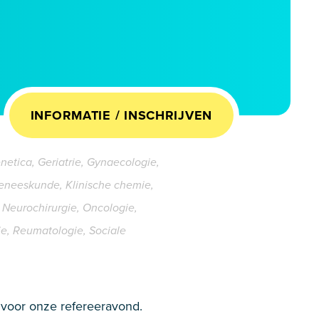
INFORMATIE / INSCHRIJVEN
enetica, Geriatrie, Gynaecologie,
eneeskunde, Klinische chemie,
Neurochirurgie, Oncologie,
ie, Reumatologie, Sociale
 voor onze refereeravond.