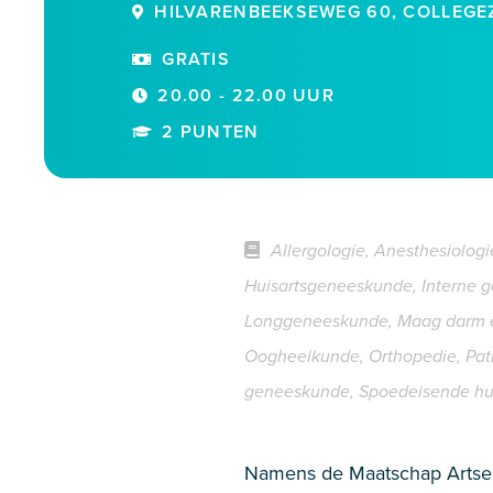
HILVARENBEEKSEWEG 60, COLLEGEZ
GRATIS
20.00 - 22.00 UUR
2 PUNTEN
Allergologie, Anesthesiologie
Huisartsgeneeskunde, Interne 
Longgeneeskunde, Maag darm en 
Oogheelkunde, Orthopedie, Patho
geneeskunde, Spoedeisende hulp
Namens de Maatschap Artsen-