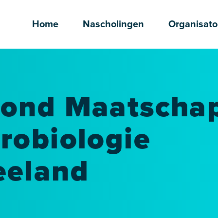
Home
Nascholingen
Organisato
vond Maatscha
robiologie
eeland