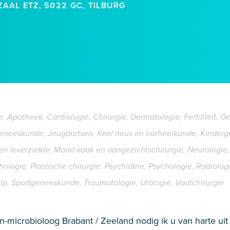
AAL ETZ, 5022 GC, TILBURG
, Apotheek, Cardiologie, Chirurgie, Dermatologie, Fertiliteit, G
geneeskunde, Jeugdartsen, Keel neus en oorheelkunde, Kinderg
leverziekte, Mond kaak en aangezichtschirurgie, Neurologie, 
logie, Plastische chirurgie, Psychiatrie, Psychologie, Radiolog
, Sportgeneeskunde, Traumatologie, Urologie, Vaatchirurgie
microbioloog Brabant / Zeeland nodig ik u van harte uit