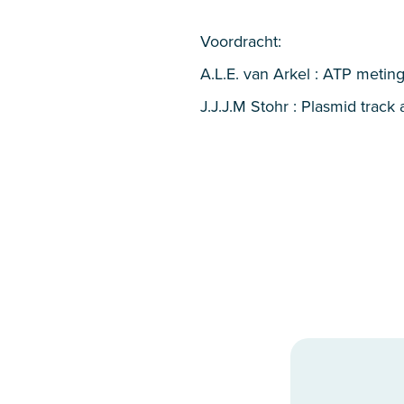
Voordracht:
A.L.E. van Arkel : ATP meti
J.J.J.M Stohr : Plasmid tra