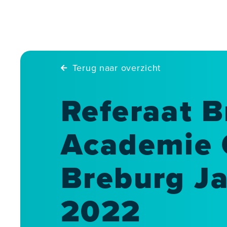
Skip
to
content
Terug naar overzicht
Referaat B
Academie
Breburg Ja
2022