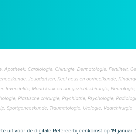
, Apotheek, Cardiologie, Chirurgie, Dermatologie, Fertiliteit, G
geneeskunde, Jeugdartsen, Keel neus en oorheelkunde, Kinderg
leverziekte, Mond kaak en aangezichtschirurgie, Neurologie, 
logie, Plastische chirurgie, Psychiatrie, Psychologie, Radiolog
, Sportgeneeskunde, Traumatologie, Urologie, Vaatchirurgie
rte uit voor de digitale Refereerbijeenkomst op 19 januar