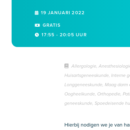
19 JANUARI 2022
GRATIS
17:55 - 20:05 UUR
Allergologie, Anesthesiologie
Huisartsgeneeskunde, Interne 
Longgeneeskunde, Maag darm en 
Oogheelkunde, Orthopedie, Patho
geneeskunde, Spoedeisende hulp
Hierbij nodigen we je van ha