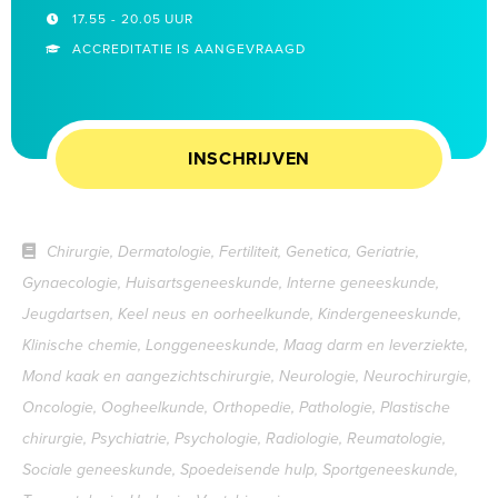
17.55 - 20.05 UUR
ACCREDITATIE IS AANGEVRAAGD
INSCHRIJVEN
Chirurgie, Dermatologie, Fertiliteit, Genetica, Geriatrie,
Gynaecologie, Huisartsgeneeskunde, Interne geneeskunde,
Jeugdartsen, Keel neus en oorheelkunde, Kindergeneeskunde,
Klinische chemie, Longgeneeskunde, Maag darm en leverziekte,
Mond kaak en aangezichtschirurgie, Neurologie, Neurochirurgie,
Oncologie, Oogheelkunde, Orthopedie, Pathologie, Plastische
chirurgie, Psychiatrie, Psychologie, Radiologie, Reumatologie,
Sociale geneeskunde, Spoedeisende hulp, Sportgeneeskunde,