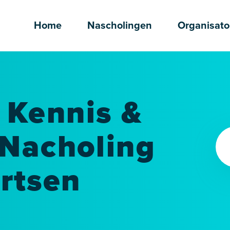
Home
Nascholingen
Organisato
 Kennis &
 Nacholing
rtsen