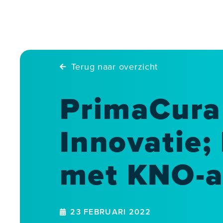
Skip
to
content
Terug naar overzicht
PrimaCura
Innovatie;
met KNO-a
23 FEBRUARI 2022