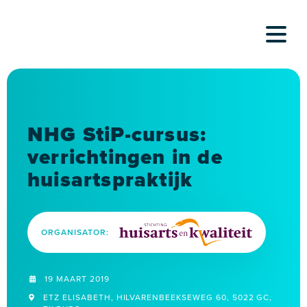
Skip
to
content
NHG StiP-cursus:
verrichtingen in de
huisartspraktijk
ORGANISATOR:
19 MAART 2019
ETZ ELISABETH, HILVARENBEEKSEWEG 60, 5022 GC,