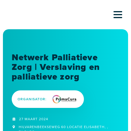
Skip
to
content
Netwerk Palliatieve
Zorg | Verslaving en
palliatieve zorg
ORGANISATOR:
27 MAART 2024
HILVARENBEEKSEWEG 60 LOCATIE ELISABETH, ,