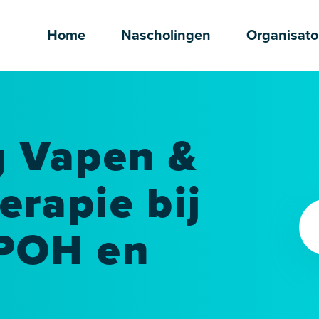
Home
Nascholingen
Organisato
g Vapen &
rapie bij
POH en