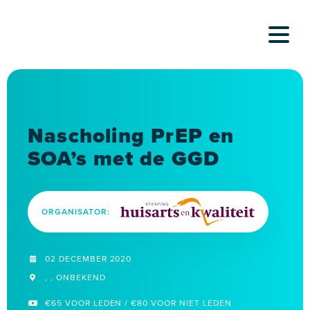
Skip
to
content
Nascholing PrEP en
SOA’s met de GGD
ORGANISATOR:
02 DECEMBER 2020
, , ONBEKEND
€65 VOOR LEDEN / €80 VOOR NIET LEDEN