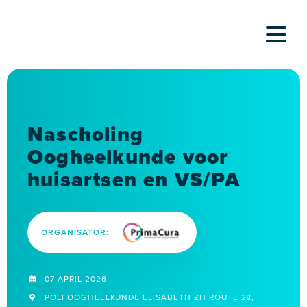
Skip
to
content
Nascholing
Oogheelkunde voor
huisartsen en VS/PA
ORGANISATOR:
07 APRIL 2026
POLI OOGHEELKUNDE ELISABETH ZH ROUTE 28, ,