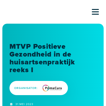
Skip
to
content
MTVP Positieve
Gezondheid in de
huisartsenpraktijk
reeks I
ORGANISATOR:
31 MEI 2023