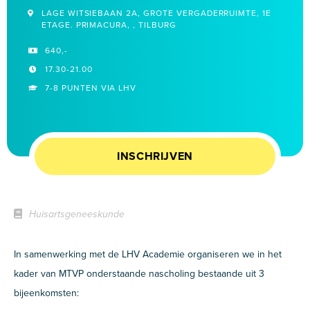
LAGE WITSIEBAAN 2A, GROTE VERGADERRUIMTE, 1E
ETAGE. PRIMACURA, , TILBURG
640,-
17.30-21.00
7-8 PUNTEN VIA LHV
INSCHRIJVEN
Huisartsgeneeskunde
In samenwerking met de LHV Academie organiseren we in het
kader van MTVP onderstaande nascholing bestaande uit 3
bijeenkomsten: