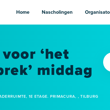
Home
Nascholingen
Organisato
voor ‘het
prek’ middag
DERRUIMTE, 1E ETAGE. PRIMACURA, , TILBURG