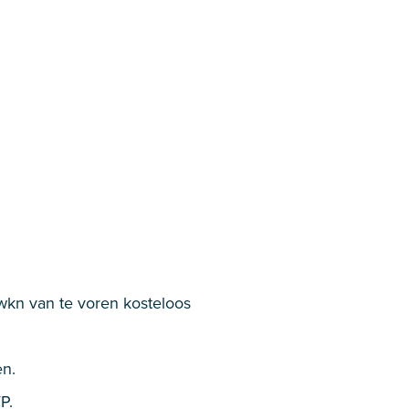
 wkn van te voren kosteloos
en.
P.