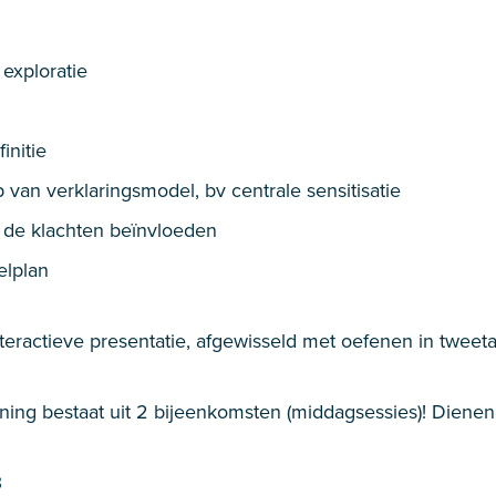
exploratie
initie
 van verklaringsmodel, bv centrale sensitisatie
 de klachten beïnvloeden
elplan
nteractieve presentatie, afgewisseld met oefenen in tweeta
raining bestaat uit 2 bijeenkomsten (middagsessies)! Dien
3