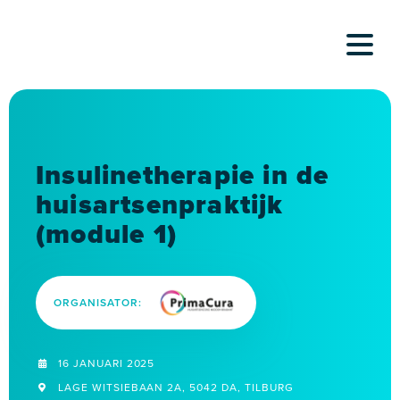
Skip
to
content
Insulinetherapie in de
huisartsenpraktijk
(module 1)
ORGANISATOR:
16 JANUARI 2025
LAGE WITSIEBAAN 2A, 5042 DA, TILBURG