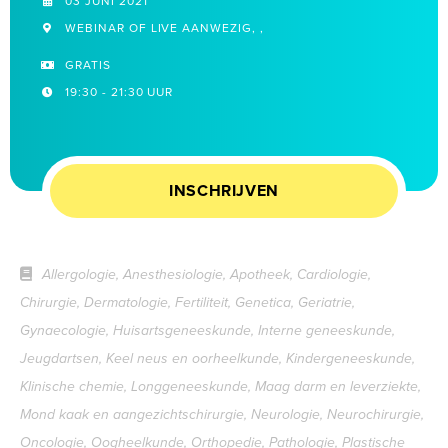
03 JUNI 2021
WEBINAR OF LIVE AANWEZIG, ,
GRATIS
19:30 - 21:30 UUR
INSCHRIJVEN
Allergologie, Anesthesiologie, Apotheek, Cardiologie,
Chirurgie, Dermatologie, Fertiliteit, Genetica, Geriatrie,
Gynaecologie, Huisartsgeneeskunde, Interne geneeskunde,
Jeugdartsen, Keel neus en oorheelkunde, Kindergeneeskunde,
Klinische chemie, Longgeneeskunde, Maag darm en leverziekte,
Mond kaak en aangezichtschirurgie, Neurologie, Neurochirurgie,
Oncologie, Oogheelkunde, Orthopedie, Pathologie, Plastische