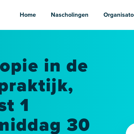
Home
Nascholingen
Organisato
opie in de
praktijk,
t 1
middag 30