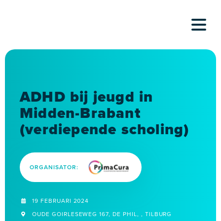
Skip
to
content
ADHD bij jeugd in
Midden-Brabant
(verdiepende scholing)
ORGANISATOR:
19 FEBRUARI 2024
OUDE GOIRLESEWEG 167, DE PHIL, , TILBURG