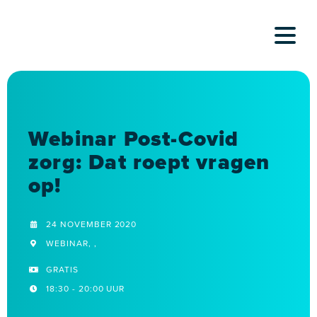
Skip
to
content
Webinar Post-Covid
zorg: Dat roept vragen
op!
24 NOVEMBER 2020
WEBINAR, ,
GRATIS
18:30 - 20:00 UUR