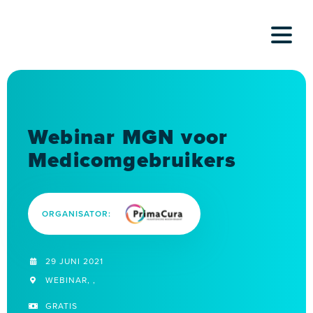
Skip
to
content
Webinar MGN voor
Medicomgebruikers
ORGANISATOR:
29 JUNI 2021
WEBINAR, ,
GRATIS