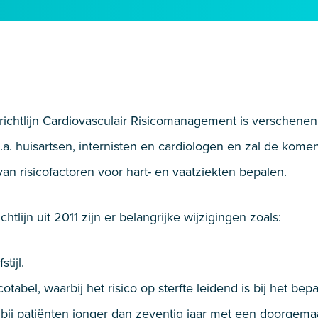
 richtlijn Cardiovasculair Risicomanagement is verschene
. huisartsen, internisten en cardiologen en zal de kome
an risicofactoren voor hart- en vaatziekten bepalen.
htlijn uit 2011 zijn er belangrijke wijzigingen zoals:
tijl.
abel, waarbij het risico op sterfte leidend is bij het bepa
ij patiënten jonger dan zeventig jaar met een doorgemaak