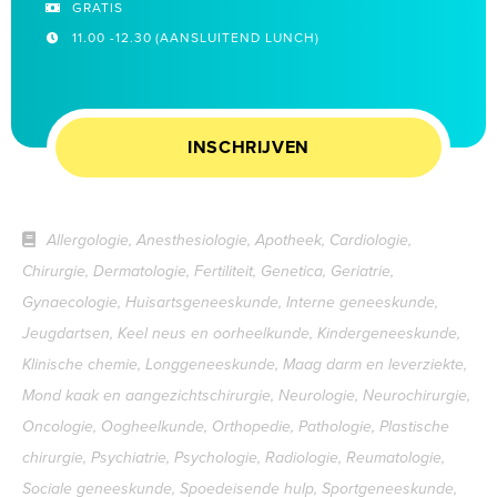
GRATIS
11.00 -12.30 (AANSLUITEND LUNCH)
INSCHRIJVEN
Allergologie, Anesthesiologie, Apotheek, Cardiologie,
Chirurgie, Dermatologie, Fertiliteit, Genetica, Geriatrie,
Gynaecologie, Huisartsgeneeskunde, Interne geneeskunde,
Jeugdartsen, Keel neus en oorheelkunde, Kindergeneeskunde,
Klinische chemie, Longgeneeskunde, Maag darm en leverziekte,
Mond kaak en aangezichtschirurgie, Neurologie, Neurochirurgie,
Oncologie, Oogheelkunde, Orthopedie, Pathologie, Plastische
chirurgie, Psychiatrie, Psychologie, Radiologie, Reumatologie,
Sociale geneeskunde, Spoedeisende hulp, Sportgeneeskunde,