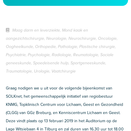
Maag darm en leverziekte, Mond kaak en
aangezichtschirurgie, Neurologie, Neurochirurgie, Oncologie,
Oogheelkunde, Orthopedie, Pathologie, Plastische chirurgie,
Psychiatrie, Psychologie, Radiologie, Reumatologie, Sociale
geneeskunde, Spoedeisende hulp, Sportgeneeskunde,
Traumatologie, Urologie, Vaatchirurgie
Graag nodigen we u uit voor de volgende bijeenkomst van
SOLKnet, het gemeenschappelijk initiatief van regiobestuur
KNMG, Topklinisch Centrum voor Lichaam, Geest en Gezondheid
(CLGG) van GGz Breburg, en Kenniscentrum Lichaam en Geest.
Deze vindt plaats op 13 februari 2019 in het Auditorium op de
Lage Witsiebaan 4 in Tilburg en zal duren van 16.30 uur tot 18.00