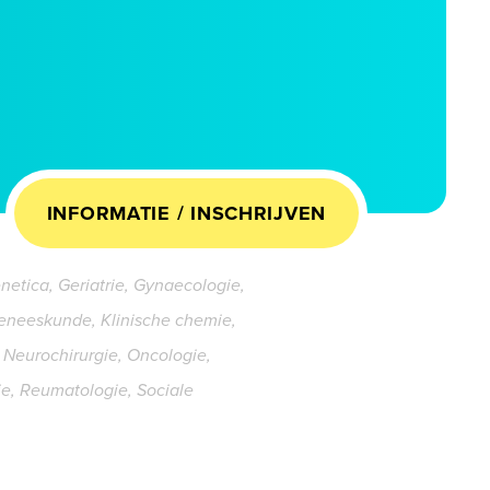
INFORMATIE / INSCHRIJVEN
enetica, Geriatrie, Gynaecologie,
eneeskunde, Klinische chemie,
Neurochirurgie, Oncologie,
ie, Reumatologie, Sociale