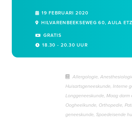
19 FEBRUARI 2020
HILVARENBEEKSEWEG 60, AULA ETZ 
GRATIS
18.30 - 20.30 UUR
Allergologie, Anesthesiologie
Huisartsgeneeskunde, Interne 
Longgeneeskunde, Maag darm en 
Oogheelkunde, Orthopedie, Patho
geneeskunde, Spoedeisende hulp