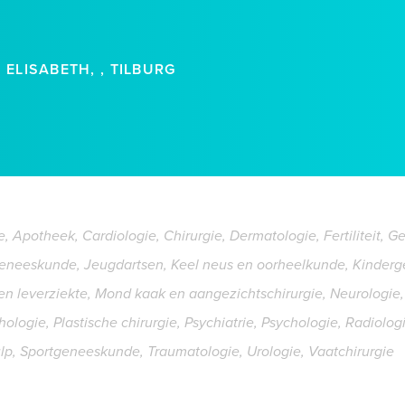
ELISABETH, , TILBURG
, Apotheek, Cardiologie, Chirurgie, Dermatologie, Fertiliteit, G
geneeskunde, Jeugdartsen, Keel neus en oorheelkunde, Kinderg
leverziekte, Mond kaak en aangezichtschirurgie, Neurologie, 
logie, Plastische chirurgie, Psychiatrie, Psychologie, Radiolog
, Sportgeneeskunde, Traumatologie, Urologie, Vaatchirurgie