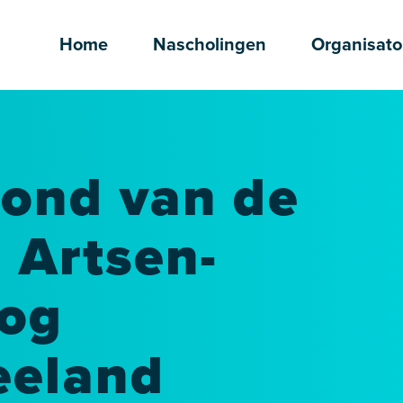
Home
Nascholingen
Organisato
vond van de
 Artsen-
oog
eeland