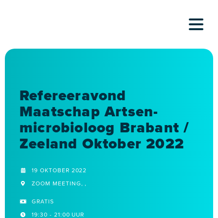
Skip
to
content
Refereeravond
Maatschap Artsen-
microbioloog Brabant /
Zeeland Oktober 2022
19 OKTOBER 2022
ZOOM MEETING, ,
GRATIS
19:30 - 21:00 UUR