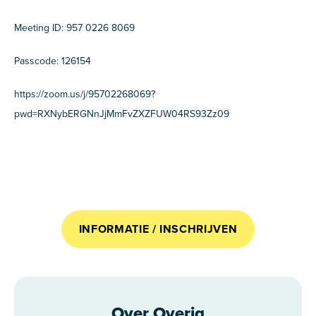
Meeting ID: 957 0226 8069
Passcode: 126154
https://zoom.us/j/95702268069?
pwd=RXNybERGNnJjMmFvZXZFUW04RS93Zz09
INFORMATIE / INSCHRIJVEN
Over Overig