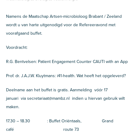
Namens de Maatschap Artsen-microbioloog Brabant / Zeeland
wordt u van harte uitgenodigd voor de Refereeravond met
voorafgaand buffet.
Voordracht:
R.G. Bentvelsen: Patient Engagement Counter CAUTI with an App
Prof. dr. J.A.J.W. Kluytmans: i41-health. Wat heeft het opgeleverd?
Deelname aan het buffet is gratis. Aanmelding vóór 17
januari via secretariaat@mambz.nl indien u hiervan gebruik wilt
maken.
17.30 – 18.30 : Buffet Oriëntaals, Grand
café route 73