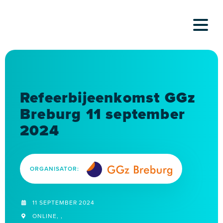
Skip
to
content
Refeerbijeenkomst GGz
Breburg 11 september
2024
ORGANISATOR:
11 SEPTEMBER 2024
ONLINE, ,