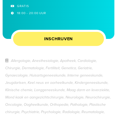
GRATIS
18:00 - 20:00 UUR
INSCHRIJVEN
Allergologie, Anesthesiologie, Apotheek, Cardiologie,
Chirurgie, Dermatologie, Fertiliteit, Genetica, Geriatrie,
Gynaecologie, Huisartsgeneeskunde, Interne geneeskunde,
Jeugdartsen, Keel neus en oorheelkunde, Kindergeneeskunde,
Klinische chemie, Longgeneeskunde, Maag darm en leverziekte,
Mond kaak en aangezichtschirurgie, Neurologie, Neurochirurgie,
Oncologie, Oogheelkunde, Orthopedie, Pathologie, Plastische
chirurgie, Psychiatrie, Psychologie, Radiologie, Reumatologie,