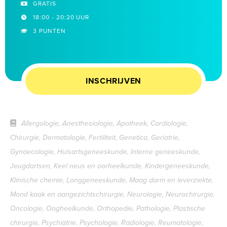
GRATIS
18:00 - 20:20 UUR
3 PUNTEN
INSCHRIJVEN
Allergologie, Anesthesiologie, Apotheek, Cardiologie,
Chirurgie, Dermatologie, Fertiliteit, Genetica, Geriatrie,
Gynaecologie, Huisartsgeneeskunde, Interne geneeskunde,
Jeugdartsen, Keel neus en oorheelkunde, Kindergeneeskunde,
Klinische chemie, Longgeneeskunde, Maag darm en leverziekte,
Mond kaak en aangezichtschirurgie, Neurologie, Neurochirurgie,
Oncologie, Oogheelkunde, Orthopedie, Pathologie, Plastische
chirurgie, Psychiatrie, Psychologie, Radiologie, Reumatologie,