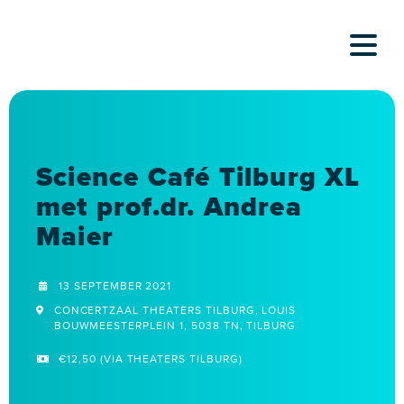
Skip
to
content
Science Café Tilburg XL
met prof.dr. Andrea
Maier
13 SEPTEMBER 2021
CONCERTZAAL THEATERS TILBURG, LOUIS
BOUWMEESTERPLEIN 1, 5038 TN, TILBURG
€12,50 (VIA THEATERS TILBURG)