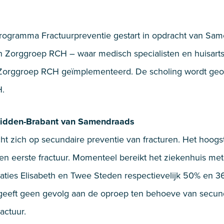
gprogramma Fractuurpreventie gestart in opdracht van Sa
 Zorggroep RCH – waar medisch specialisten en huisart
orggroep RCH geïmplementeerd. De scholing wordt geo
H.
 Midden-Brabant van Samendraads
ht zich op secundaire preventie van fracturen. Het hoogs
een eerste fractuur. Momenteel bereikt het ziekenhuis met
ocaties Elisabeth en Twee Steden respectievelijk 50% en 
 geeft geen gevolg aan de oproep ten behoeve van secund
actuur.