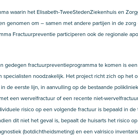
ma waarin het Elisabeth-TweeStedenZiekenhuis en Zorg
ebben genomen om – samen met andere partijen in de zorg 
mma Fractuurpreventie participeren ook de regionale apo
en gedegen fractuurpreventieprogramma te komen is een
 specialisten noodzakelijk. Het project richt zich op het
n de eerste lijn, in aanvulling op de bestaande poliklin
met een wervelfractuur of een recente niet-wervelfractuu
dividuele risico op een volgende fractuur is bepaald in de t
ndien dit niet het geval is, bepaalt de huisarts het risico 
nostiek (botdichtheidsmeting) en een valrisico inventar