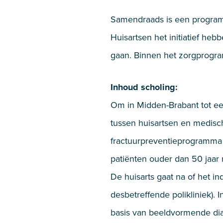
Samendraads is een program
Huisartsen het initiatief h
gaan. Binnen het zorgprogra
Inhoud scholing:
Om in Midden-Brabant tot e
tussen huisartsen en medisch
fractuurpreventieprogramma i
patiënten ouder dan 50 jaar 
De huisarts gaat na of het in
desbetreffende polikliniek). I
basis van beeldvormende diag