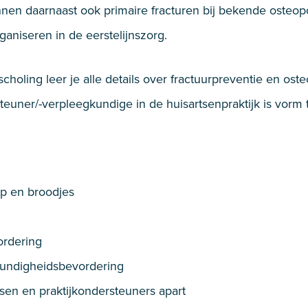
unnen daarnaast ook primaire fracturen bij bekende ost
ganiseren in de eerstelijnszorg.
choling leer je alle details over fractuurpreventie en os
teuner/-verpleegkundige in de huisartsenpraktijk is vorm 
ep en broodjes
ordering
kundigheidsbevordering
sen en praktijkondersteuners apart