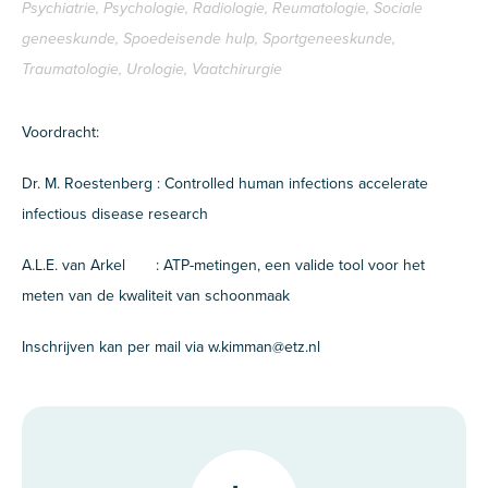
Psychiatrie, Psychologie, Radiologie, Reumatologie, Sociale
geneeskunde, Spoedeisende hulp, Sportgeneeskunde,
Traumatologie, Urologie, Vaatchirurgie
Voordracht:
Dr. M. Roestenberg : Controlled human infections accelerate
infectious disease research
A.L.E. van Arkel : ATP-metingen, een valide tool voor het
meten van de kwaliteit van schoonmaak
Inschrijven kan per mail via w.kimman@etz.nl