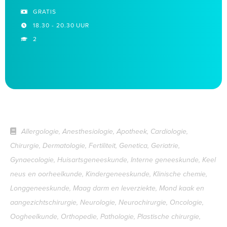
GRATIS
18.30 - 20.30 UUR
2
Allergologie, Anesthesiologie, Apotheek, Cardiologie,
Chirurgie, Dermatologie, Fertiliteit, Genetica, Geriatrie,
Gynaecologie, Huisartsgeneeskunde, Interne geneeskunde, Keel
neus en oorheelkunde, Kindergeneeskunde, Klinische chemie,
Longgeneeskunde, Maag darm en leverziekte, Mond kaak en
aangezichtschirurgie, Neurologie, Neurochirurgie, Oncologie,
Oogheelkunde, Orthopedie, Pathologie, Plastische chirurgie,