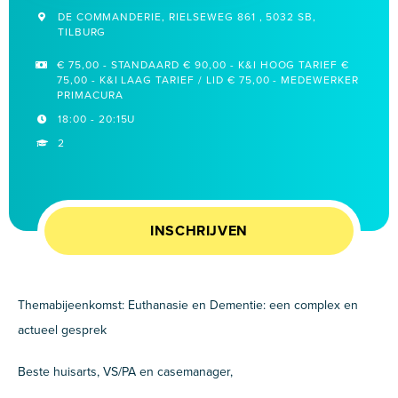
DE COMMANDERIE, RIELSEWEG 861 , 5032 SB,
TILBURG
€ 75,00 - STANDAARD € 90,00 - K&I HOOG TARIEF €
75,00 - K&I LAAG TARIEF / LID € 75,00 - MEDEWERKER
PRIMACURA
18:00 - 20:15U
2
INSCHRIJVEN
Themabijeenkomst: Euthanasie en Dementie: een complex en
actueel gesprek
Beste huisarts, VS/PA en casemanager,