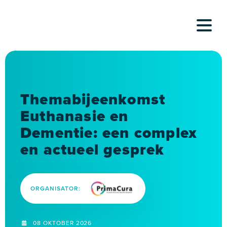
Skip
to
content
Themabijeenkomst
Euthanasie en
Dementie: een complex
en actueel gesprek
ORGANISATOR:
08 OKTOBER 2026