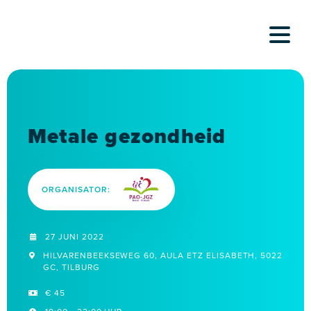
Skip
to
content
Metale gezondheid
ORGANISATOR:
27 JUNI 2022
HILVARENBEEKSEWEG 60, AULA ETZ ELISABETH, 5022
GC, TILBURG
€ 45