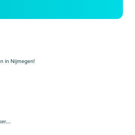
n in Nijmegen!
ker….